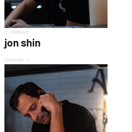
webtogo
jon shin
Continue