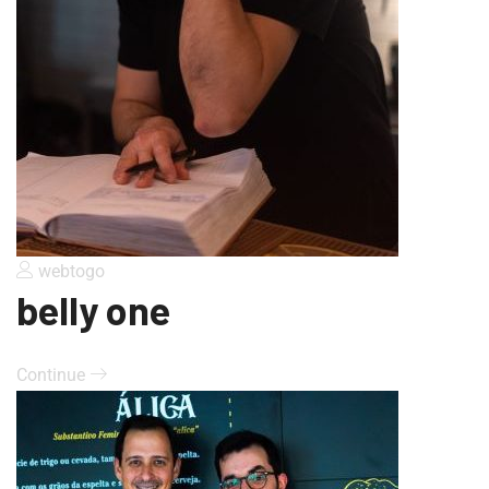
webtogo
belly one
Continue