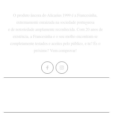
SOBRE NÓS
O produto âncora do Alicarius 1999 é a Francesinha,
extremamente enraizada na sociedade portuguesa
e de notoriedade amplamente reconhecida. Com 20 anos de
existência, a Francesinha e o seu molho encontram-se
completamente testados e aceites pelo público, e tu? És o
próximo? Vem comprovar!
HOME
MENU
SOBRE
CARTA D'OURO
GALERIA
CONTACTOS
POLÍTICA DE PRIVACIDADE
POLÍTICA DE COOKIES