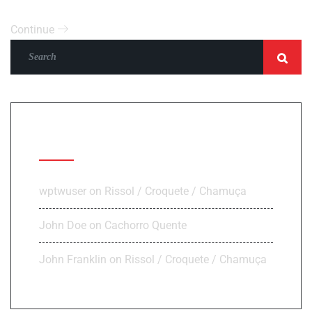
Continue
Recent Comments
wptwuser
on
Rissol / Croquete / Chamuça
John Doe
on
Cachorro Quente
John Franklin
on
Rissol / Croquete / Chamuça