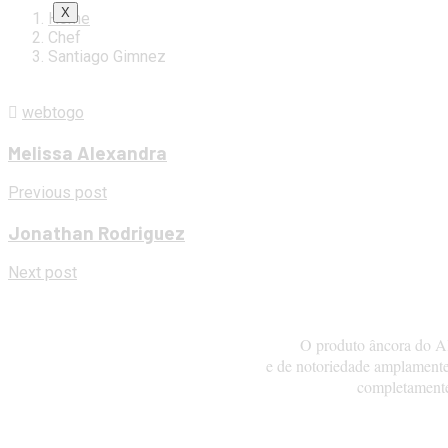
X
Home
Chef
Santiago Gimnez
webtogo
Melissa Alexandra
Previous post
Jonathan Rodriguez
Next post
O produto âncora do Al
e de notoriedade amplamente
completamente